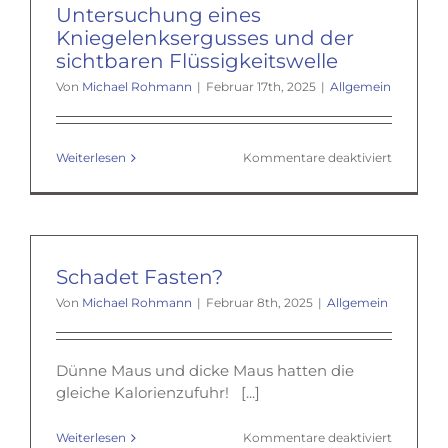
Hautfalt
Untersuchung eines
durch
Kniegelenksergusses und der
Mobilisat
sichtbaren Flüssigkeitswelle
Von
Michael Rohmann
|
Februar 17th, 2025
|
Allgemein
für
Weiterlesen
Kommentare deaktiviert
Untersu
eines
Kniegele
und
der
sichtbar
Schadet Fasten?
Flüssigke
Von
Michael Rohmann
|
Februar 8th, 2025
|
Allgemein
Dünne Maus und dicke Maus hatten die
gleiche Kalorienzufuhr! [...]
für
Weiterlesen
Kommentare deaktiviert