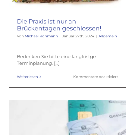
Die Praxis ist nur an
Brückentagen geschlossen!
Von
Michael Rohmann
|
Januar 27th, 2024
|
Allgemein
Bedenken Sie bitte eine langfristge
Terminplanung. [...]
für
Weiterlesen
Kommentare deaktiviert
Die
Praxis
ist
nur
an
Brücken
geschlos