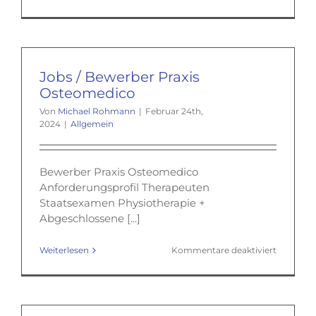
Schadet
Fasten?
Jobs / Bewerber Praxis
Osteomedico
Von
Michael Rohmann
|
Februar 24th,
2024
|
Allgemein
Bewerber Praxis Osteomedico
Anforderungsprofil Therapeuten
Staatsexamen Physiotherapie +
Abgeschlossene [...]
für
Weiterlesen
Kommentare deaktiviert
Jobs
/
Bewerbe
Praxis
Osteome