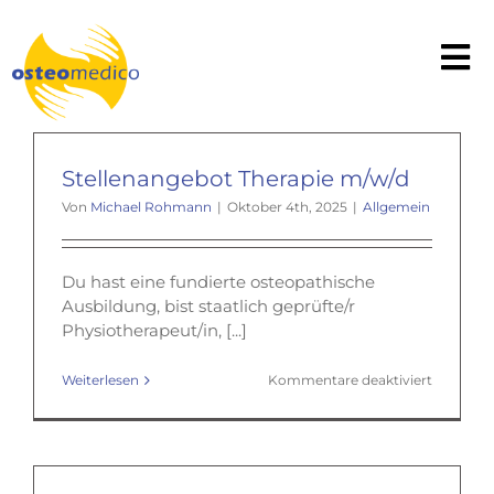
Zum
Inhalt
springen
Tog
Nav
Osteopathie
Weitere Leistungen
Stellenangebot Therapie m/w/d
Von
Michael Rohmann
|
Oktober 4th, 2025
|
Allgemein
Team
Praxis
Du hast eine fundierte osteopathische
Ausbildung, bist staatlich geprüfte/r
Physiotherapeut/in, [...]
Blog / Aktuelles
für
Weiterlesen
Kommentare deaktiviert
Zuweiser
Stellena
Therapie
m/w/d
Kontakt