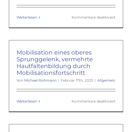
für
Weiterlesen
Kommentare deaktiviert
Hannove
96
damals……
Betreuu
durch
Michael
Mobilisation eines oberes
Rohman
Sprunggelenk, vermehrte
Hautfaltenbildung durch
Mobilisationsfortschritt
Von
Michael Rohmann
|
Februar 17th, 2025
|
Allgemein
für
Weiterlesen
Kommentare deaktiviert
Mobilisat
eines
oberes
Sprungge
vermehrt