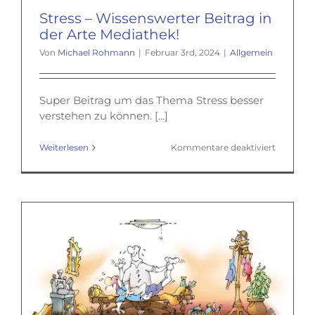
Stress – Wissenswerter Beitrag in
der Arte Mediathek!
Von
Michael Rohmann
|
Februar 3rd, 2024
|
Allgemein
Super Beitrag um das Thema Stress besser
verstehen zu können. [...]
für
Weiterlesen
Kommentare deaktiviert
Stress
–
Wissensw
Beitrag
in
der
Arte
Mediathe