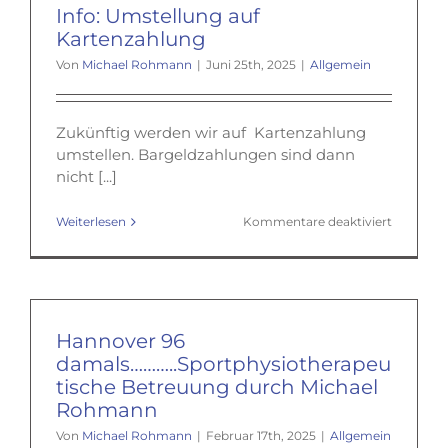
Info: Umstellung auf
Kartenzahlung
Von
Michael Rohmann
|
Juni 25th, 2025
|
Allgemein
Zukünftig werden wir auf Kartenzahlung
umstellen. Bargeldzahlungen sind dann
nicht [...]
für
Weiterlesen
Kommentare deaktiviert
Info:
Umstellu
auf
Kartenza
Hannover 96
damals………..Sportphysiotherapeu
tische Betreuung durch Michael
Rohmann
Von
Michael Rohmann
|
Februar 17th, 2025
|
Allgemein